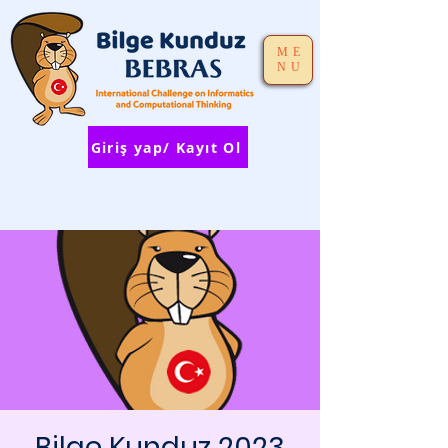
ME
NU
Giriş yap/ Kayıt Ol
Bilge Kunduz 2023